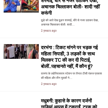
शरमाई, धीरे से नजर उठाकर देखा,
अचानक चिल्लाकर बोली- शादी नहीं
करूंगी
दूल्हे को आते देख दुल्हन शरमाई, धीरे से नजर उठाकर देखा,
अचानक चिल्लाकर बोली- शादी…
2 years ago
दरभंगा : टिकट मांगने पर भड़क गई
महिला सिपाही, 3 लड़कों के साथ
मिलकर TC की कर दी पिटाई,
बोलीं..पहचानते नहीं, मैं कौन हूं?
दरभंगा के लहेरियासराय स्टेशन पर तैनात टीसी पंकज प्रकाश
की महिला और तीन युवकों ने…
2 years ago
मधुबनी: कुहासे के कारण दर्जनों
गाड़ियां आपस में टकराईं, ट्रक को